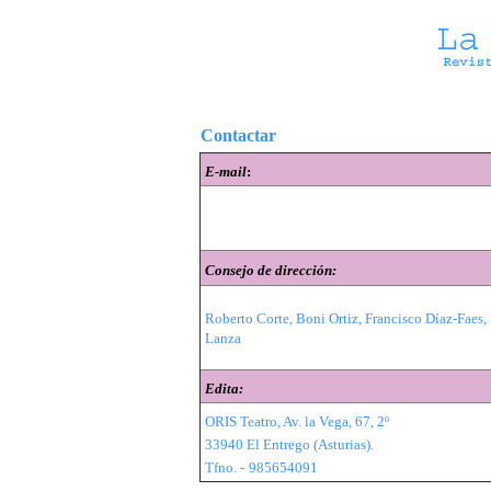
Contactar
E-mail
:
Consejo de dirección:
Roberto Corte, Boni Ortiz, Francisco Díaz-Faes,
Lanza
Edita:
ORIS Teatro, Av. la Vega, 67, 2º
33940 El Entrego (Asturias).
Tfno. -
985654091