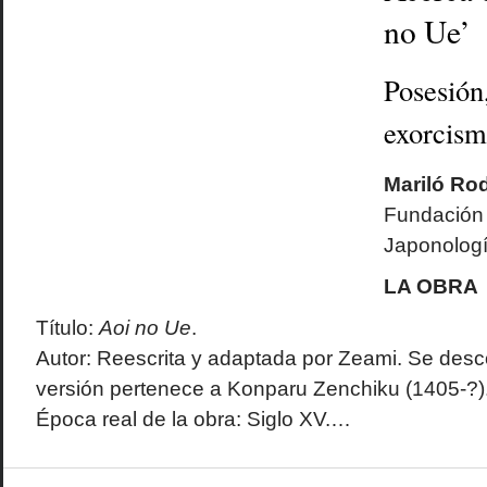
no Ue’
Posesión,
exorcism
Mariló Rod
Fundación I
Japonolog
LA OBRA
Título:
Aoi no Ue
.
Autor: Reescrita y adaptada por Zeami. Se desco
versión pertenece a Konparu Zenchiku (1405-?)
Época real de la obra: Siglo XV.…