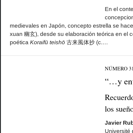
En el conte
concepcion
medievales en Japón, concepto estrella se hace
xuan 幽玄), desde su elaboración teórica en el 
poética
Koraifū teishō
古来風体抄 (c.…
NÚMERO 3
“…y ent
Recuerdo
los sueñ
Javier Rub
Université