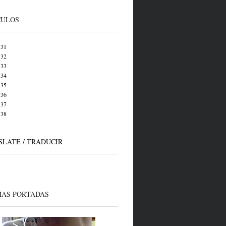
CULOS
 31
 32
 33
 34
 35
 36
 37
 38
LATE / TRADUCIR
MAS PORTADAS