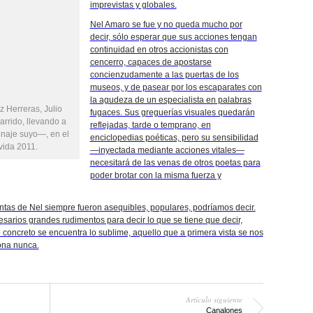
imprevistas y globales.
Nel Amaro se fue y no queda mucho por
decir, sólo esperar que sus acciones tengan
continuidad en otros accionistas con
cencerro, capaces de apostarse
concienzudamente a las puertas de los
museos, y de pasear por los escaparates con
la agudeza de un especialista en palabras
 Herreras, Julio
fugaces. Sus greguerías visuales quedarán
rrido, llevando a
reflejadas, tarde o temprano, en
naje suyo—, en el
enciclopedias poéticas, pero su sensibilidad
vida 2011.
—inyectada mediante acciones vitales—
necesitará de las venas de otros poetas para
poder brotar con la misma fuerza y
ntas de Nel siempre fueron asequibles, populares, podríamos decir.
sarios grandes rudimentos para decir lo que se tiene que decir,
concreto se encuentra lo sublime, aquello que a primera vista se nos
ona nunca.
Artículo siguiente
Canalones