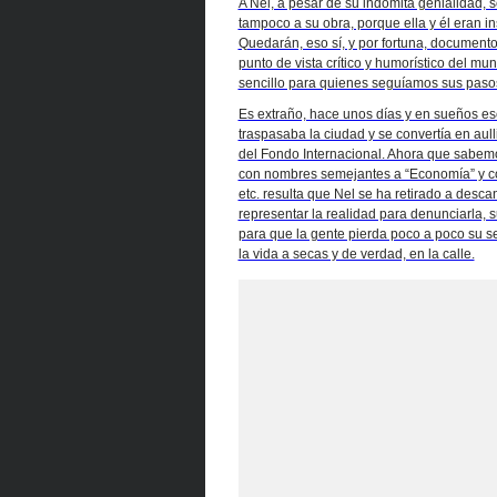
A Nel, a pesar de su indómita genialidad,
tampoco a su obra, porque ella y él eran in
Quedarán, eso sí, y por fortuna, documentos
punto de vista crítico y humorístico del m
sencillo para quienes seguíamos sus pasos
Es extraño, hace unos días y en sueños esc
traspasaba la ciudad y se convertía en aulli
del Fondo Internacional. Ahora que sabemo
con nombres semejantes a “Economía” y con 
etc. resulta que Nel se ha retirado a desca
representar la realidad para denunciarla, s
para que la gente pierda poco a poco su s
la vida a secas y de verdad, en la calle.