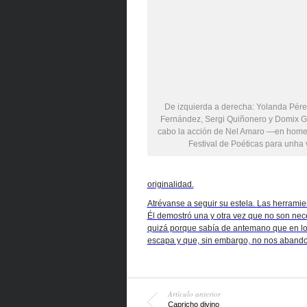
De izquierda a derecha: Yolanda Pérez
Fernández, Sergi Quiñonero y Domix Ga
cabo la acción de Nel Amaro —en home
Festival de Poéticas para unha 
originalidad.
Atrévanse a seguir su estela. Las herramie
Él demostró una y otra vez que no son nece
quizá porque sabía de antemano que en lo 
escapa y que, sin embargo, no nos aband
Artículo anterior
Capricho divino