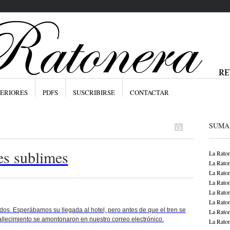
ERIORES
PDFS
SUSCRIBIRSE
CONTACTAR
SUMA
es sublimes
La Raton
La Raton
La Raton
La Raton
La Raton
La Raton
os. Esperábamos su llegada al hotel, pero antes de que el tren se
La Raton
fallecimiento se amontonaron en nuestro correo electrónico.
La Raton