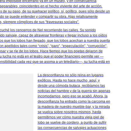
 será imposible encerrarlo ya en un museo, y en consecuencia
separables, coincidentes en el hecho viviente del arte de acción.
 de su paso, de su quehacer político, sí, político, pues sólo desde un
undo se puede entender y compartir su obra. Algo relativamente
, siempre cómplices de sus “travesuras sociales”.
uché los cencerros de Nel recorriendo las calles. Su sonido
do salvaje, capaz de atravesar fronteras y llegar incluso a los oídos
s que los lobos han llegado, que los lobos acechan a nuestra puerta
apellidos tales como “crisis”, “paro”, “especulación”, “corrupción”,
nsar y se ríe de los lobos. Hace tiempo que los poetas dejaron de
u lucha no está en el teatro que el poder financiero permite ver —
ensibilidad cada vez que se asoma a un telediario—, su lucha está en
La desconfianza no sólo reina en lugares
exóticos. Hasta no hace mucho, aquí, y
desde una cómoda butaca, recibíamos las
noticias del hambre y de la guerra sin apenas
incomodarnos, pero eso se acabó. Ahora, la
desconfianza ha entrado como la carcoma en
la madera de nuestro mueble-bar, y la mirada
se vuelca sobre nosotros mismos, hasta
permitirnos ver cómo nuestra vieja piel de
lobo se vuelve de cordero, a punto de sufrir
las consecuencias de salvajes actuaciones