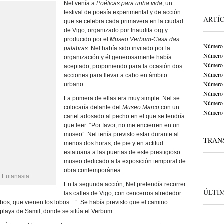
Nel venía a
Poéticas para unha vida
, un
festival de poesía experimental y de acción
ARTÍ
que se celebra cada primavera en la ciudad
de Vigo, organizado por Inaudita.org y
producido por el
Museo Verbum-Casa das
Número
palabras
. Nel había sido invitado por la
Número
organización y él generosamente había
Número
aceptado, proponiendo para la ocasión dos
Número
acciones para llevar a cabo en ámbito
Número
urbano.
Número
La primera de ellas era muy simple. Nel se
Número
colocaría delante del
Museo Marco
con un
Número
cartel adosado al pecho en el que se tendría
que leer: “Por favor, no me encierren en un
museo”. Nel tenía previsto estar durante al
TRANS
menos dos horas, de pie y en actitud
estatuaria a las puertas de este prestigioso
museo dedicado a la exposición temporal de
obra contemporánea.
a Eutanasia.
En la segunda acción, Nel pretendía recorrer
ÚLTI
las calles de Vigo, con cencerros alrededor
obos, que vienen los lobos…”. Se había previsto que el camino
 playa de Samil, donde se sitúa el Verbum.